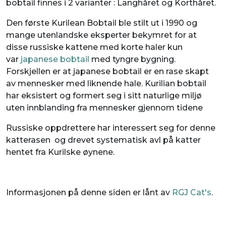
bobtail finnes i 2 varianter : Langhåret og Korthåret.
Den første Kurilean Bobtail ble stilt ut i 1990 og
mange utenlandske eksperter bekymret for at
disse russiske kattene med korte haler kun
var
japanese bobtail
med tyngre bygning.
Forskjellen er at japanese bobtail er en rase skapt
av mennesker med liknende hale. Kurilian bobtail
har eksistert og formert seg i sitt naturlige miljø
uten innblanding fra mennesker gjennom tidene
Russiske oppdrettere har interessert seg for denne
katterasen og drevet systematisk avl på katter
hentet fra Kurilske øynene.
Informasjonen på denne siden er lånt av
RGJ Cat's
.